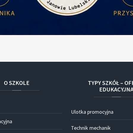
O
SZKOLE
TYPY
SZKÓŁ
–
OF
EDUKACYJN
Ulotka promocyjna
acyjna
Technik mechanik