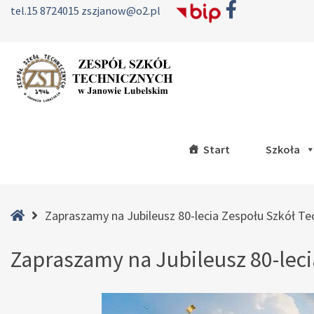
tel.
15 8724015
zszjanow@o2.pl
Start
Szkoła
–
Zapraszamy
Home
Zapraszamy na Jubileusz 80-lecia Zespołu Szkół T
na
Zapraszamy na Jubileusz 80-lec
Jubileusz
80-
lecia