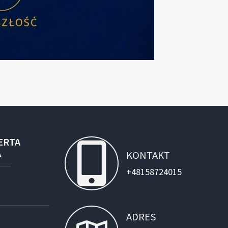
ERTA
A
KONTAKT
+48158724015
ADRES