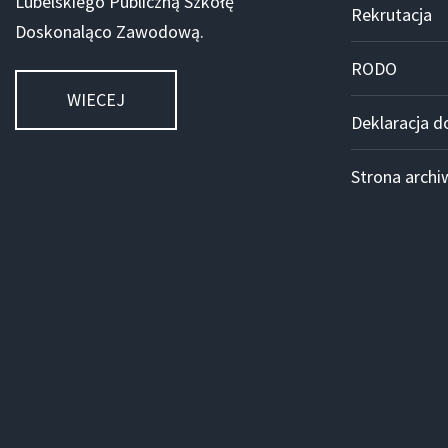
Lubelskiego Publiczną Szkołę
Rekrutacja
Doskonaląco Zawodową.
RODO
WIECEJ
Deklaracja d
Strona archi