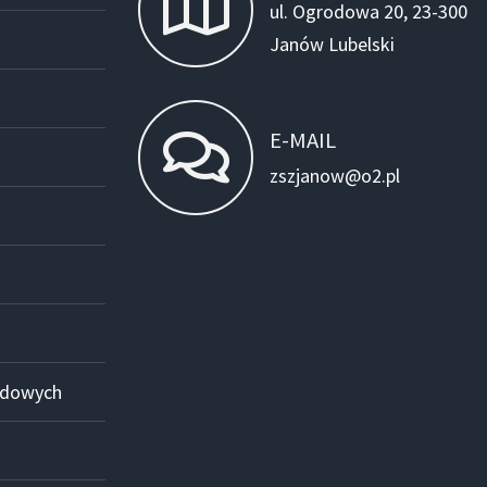
ul. Ogrodowa 20, 23-300
Janów Lubelski
E-MAIL
zszjanow@o2.pl
odowych