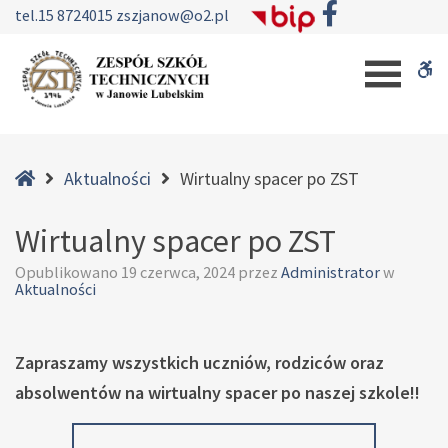
–
tel.
15 8724015
zszjanow@o2.pl
Wirtualny
W
spacer
po
b
ZST
Home
Aktualności
Wirtualny spacer po ZST
Wirtualny spacer po ZST
Opublikowano
19 czerwca, 2024
przez
Administrator
w
Aktualności
Zapraszamy wszystkich uczniów, rodziców oraz
absolwentów na wirtualny spacer po naszej szkole!!