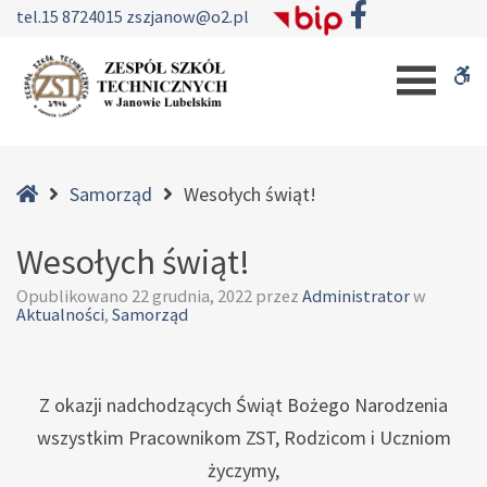
–
tel.
15 8724015
zszjanow@o2.pl
Wesołych
W
świąt!
b
Home
Samorząd
Wesołych świąt!
Wesołych świąt!
Opublikowano
22 grudnia, 2022
przez
Administrator
w
Aktualności
,
Samorząd
Z okazji nadchodzących Świąt Bożego Narodzenia
wszystkim Pracownikom ZST, Rodzicom i Uczniom
życzymy,