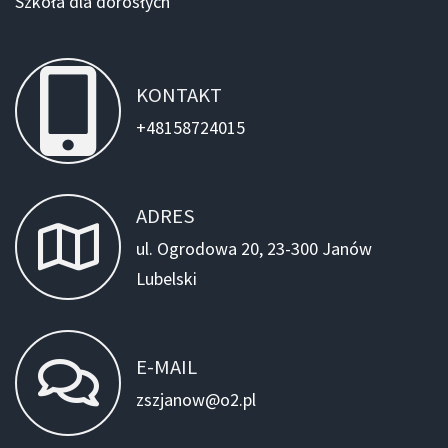
Szkoła dla dorosłych
KONTAKT
+48158724015
ADRES
ul. Ogrodowa 20, 23-300 Janów
Lubelski
E-MAIL
zszjanow@o2.pl