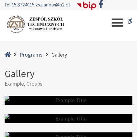
–
tel.
15 8724015
zszjanow@o2.pl
Gallery
W
b
Home
Programs
Gallery
Gallery
Example, Groups
EXAMPLE TITLE
EXAMPLE TITLE