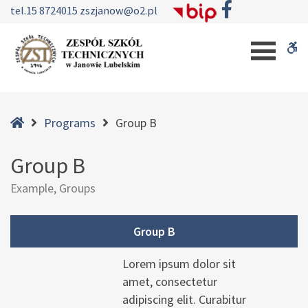
–
tel.
15 8724015
zszjanow@o2.pl
Group
W
B
b
Home
Programs
Group B
Group B
Example, Groups
Group B
Lorem ipsum dolor sit
amet, consectetur
adipiscing elit. Curabitur