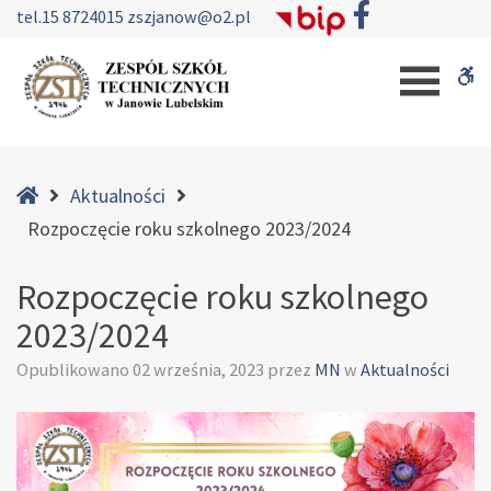
–
tel.
15 8724015
zszjanow@o2.pl
Rozpoczęcie
W
roku
szkolnego
b
2023/2024
Home
Aktualności
Rozpoczęcie roku szkolnego 2023/2024
Rozpoczęcie roku szkolnego
2023/2024
Opublikowano
02 września, 2023
przez
MN
w
Aktualności