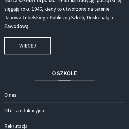
Nasza szkoła ma ponad 70-letnią tradycję, początki jej
sięgają roku 1946, kiedy to utworzono na terenie
Janowa Lubelskiego Publiczną Szkołę Doskonaląco
Zawodową.
WIECEJ
O
SZKOLE
O nas
Oferta edukacyjna
Rekrutacja