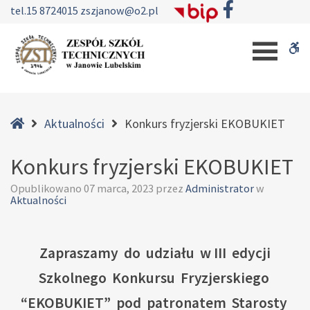
–
tel.
15 8724015
zszjanow@o2.pl
Konkurs
W
fryzjerski
EKOBUKIET
b
Home
Aktualności
Konkurs fryzjerski EKOBUKIET
Konkurs fryzjerski EKOBUKIET
Opublikowano
07 marca, 2023
przez
Administrator
w
Aktualności
Zapraszamy do udziału w III edycji
Szkolnego Konkursu Fryzjerskiego
“EKOBUKIET” pod patronatem Starosty