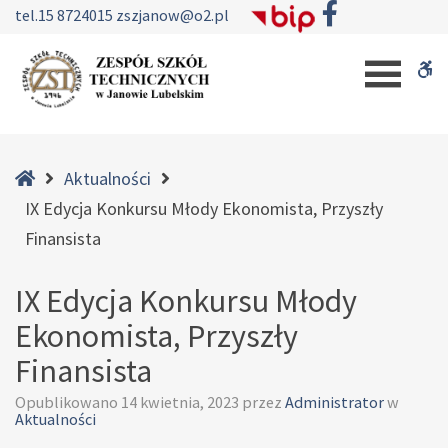
–
tel.
15 8724015
zszjanow@o2.pl
IX
W
Edycja
Konkursu
b
Młody
Ekonomista,
Home
Aktualności
Przyszły
IX Edycja Konkursu Młody Ekonomista, Przyszły
Finansista
Finansista
IX Edycja Konkursu Młody
Ekonomista, Przyszły
Finansista
Opublikowano
14 kwietnia, 2023
przez
Administrator
w
Aktualności