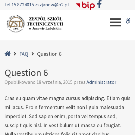
–
tel.
15 8724015
zszjanow@o2.pl
Question
W
6
b
Home
FAQ
Question 6
Question 6
Opublikowano
18 września, 2015
przez
Administrator
Cras eu quam vitae magna cursus adipiscing. Etiam quis
mi lacus. Proin fermentum velit non ligula malesuada
imperdiet. Sed sapien enim, porta vel tempus sed,
suscipit quis nisl. In vestibulum ut massa eu feugiat.
Nulla vestibulum ultrices felis sit amet dapibus.