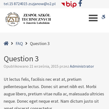
–
tel.
15 8724015
zszjanow@o2.pl
Question
W
3
b
Home
FAQ
Question 3
Question 3
Opublikowano
21 września, 2015
przez
Administrator
Ut lectus felis, facilisis nec erat at, pretium
pellentesque lectus. Donec sit amet nibh est. Morbi
augue libero, pretium vitae nulla ac, malesuada ultricies
neque. Donec eget neque erat. Nam dictum justo sit
amet placerat consectetur.