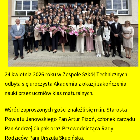
24 kwietnia 2026 roku w Zespole Szkół Technicznych
odbyła się uroczysta Akademia z okazji zakończenia
nauki przez uczniów klas maturalnych.
Wśród zaproszonych gości znaleźli się m.in. Starosta
Powiatu Janowskiego Pan Artur Pizoń, członek zarządu
Pan Andrzej Ciupak oraz Przewodnicząca Rady
Rodziców Pani Urszula Skupińska.