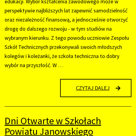
edukacji. Wybór kształcenia zawodowego może w
perspektywie najbliższych lat zapewnić samodzielność
oraz niezależność finansową, a jednocześnie otworzyć
drogę do dalszego rozwoju - w tym studiów na
wybranym kierunku. Z tego powodu uczniowie Zespołu
Szkół Technicznych przekonywali swoich młodszych
kolegów i koleżanki, że szkoła techniczna to dobry
wybór na przyszłość. W …
MIASTECZ
CZYTAJ DALEJ
ZAWODÓW
W
ZESPOLE
SZKÓŁ
TECHNICZ
Dni Otwarte w Szkołach
Powiatu Janowskiego