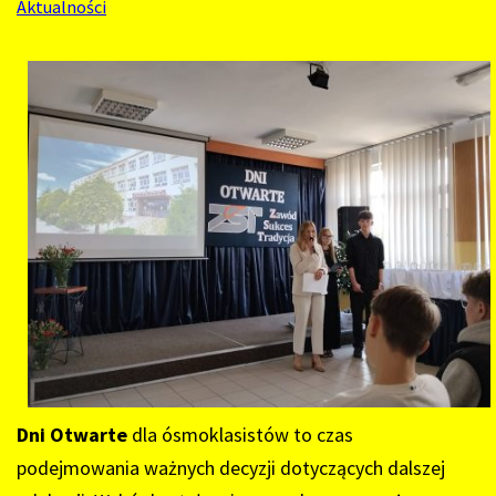
ZESPOLE
Aktualności
SZKÓŁ
TECHNICZ
W
JANOWIE
LUBELSKIM
Dni Otwarte
dla ósmoklasistów to czas
podejmowania ważnych decyzji dotyczących dalszej