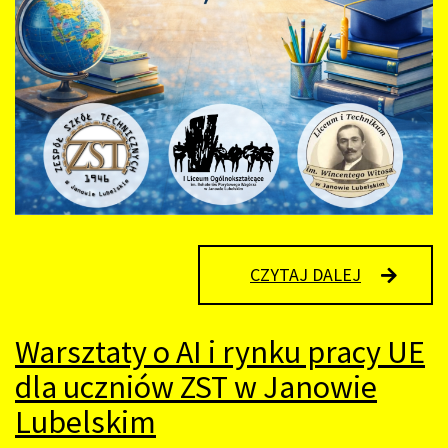
DNI
CZYTAJ DALEJ
OTWARTE
W
SZKOŁACH
Warsztaty o AI i rynku pracy UE
POWIATU
JANOWSKI
dla uczniów ZST w Janowie
Lubelskim