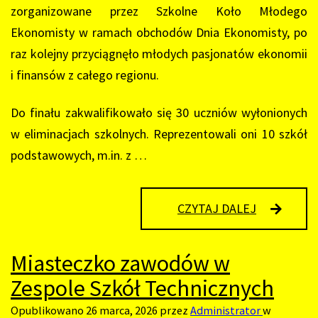
zorganizowane przez Szkolne Koło Młodego
Ekonomisty w ramach obchodów Dnia Ekonomisty, po
raz kolejny przyciągnęło młodych pasjonatów ekonomii
i finansów z całego regionu.
Do finału zakwalifikowało się 30 uczniów wyłonionych
w eliminacjach szkolnych. Reprezentowali oni 10 szkół
podstawowych, m.in. z …
XII
CZYTAJ DALEJ
EDYCJA
KONKURS
“MŁODY
Miasteczko zawodów w
EKONOMIS
PRZYSZŁY
Zespole Szkół Technicznych
FINANSIST
W
Opublikowano
26 marca, 2026
przez
Administrator
w