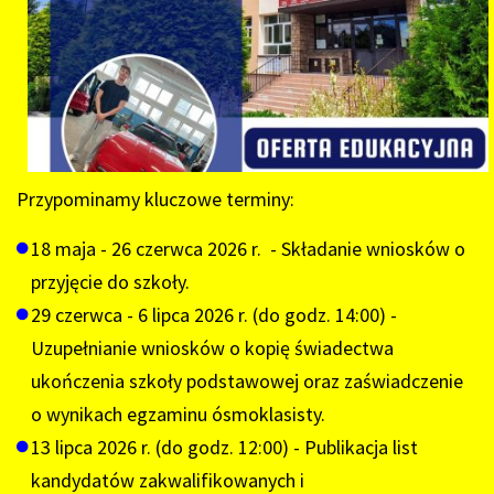
Przypominamy kluczowe terminy:
18 maja - 26 czerwca 2026 r. - Składanie wniosków o
przyjęcie do szkoły.
29 czerwca - 6 lipca 2026 r. (do godz. 14:00) -
Uzupełnianie wniosków o kopię świadectwa
ukończenia szkoły podstawowej oraz zaświadczenie
o wynikach egzaminu ósmoklasisty.
13 lipca 2026 r. (do godz. 12:00) - Publikacja list
kandydatów zakwalifikowanych i