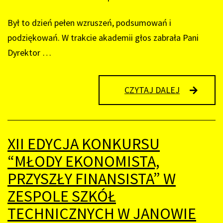
Był to dzień pełen wzruszeń, podsumowań i
podziękowań. W trakcie akademii głos zabrała Pani
Dyrektor …
POŻEGNAN
CZYTAJ DALEJ
MATURZY
–
24.04.2026
XII EDYCJA KONKURSU
“MŁODY EKONOMISTA,
PRZYSZŁY FINANSISTA” W
ZESPOLE SZKÓŁ
TECHNICZNYCH W JANOWIE