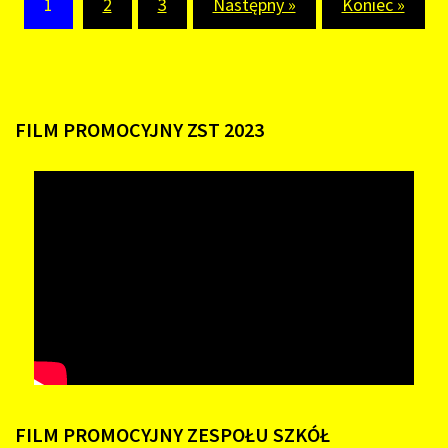
1
2
3
Następny »
Koniec »
UCZNIÓW
ZST
(current)
W
JANOWIE
LUBELSKI
FILM
PROMOCYJNY
ZST
2023
FILM
PROMOCYJNY
ZESPOŁU
SZKÓŁ