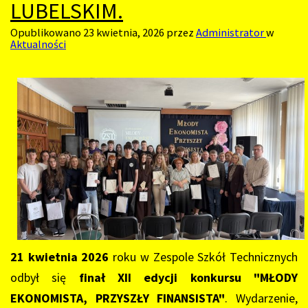
LUBELSKIM.
Opublikowano
23 kwietnia, 2026
przez
Administrator
w
Aktualności
21 kwietnia 2026
roku w Zespole Szkół Technicznych
odbył się
finał XII edycji konkursu "MŁODY
EKONOMISTA, PRZYSZŁY FINANSISTA"
. Wydarzenie,