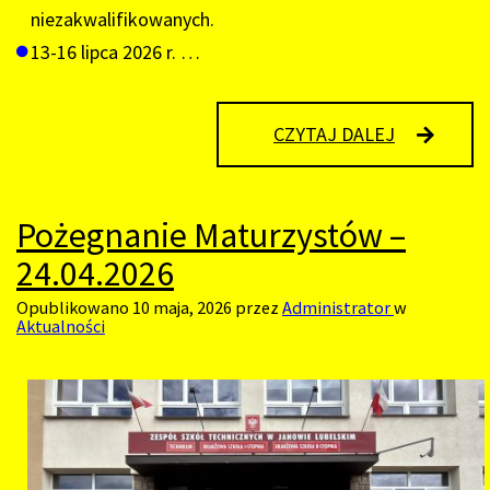
niezakwalifikowanych.
13-16 lipca 2026 r. …
JUŻ
CZYTAJ DALEJ
ZA
KILKA
DNI
STARTUJE
Pożegnanie Maturzystów –
REKRUTAC
24.04.2026
DO
SZKÓŁ
ŚREDNICH!
Opublikowano
10 maja, 2026
przez
Administrator
w
Aktualności