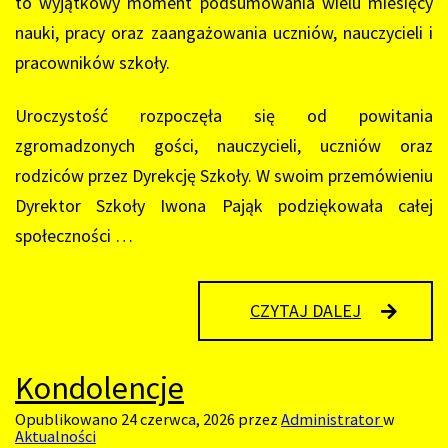
to wyjątkowy moment podsumowania wielu miesięcy
nauki, pracy oraz zaangażowania uczniów, nauczycieli i
pracowników szkoły.
Uroczystość rozpoczęła się od powitania
zgromadzonych gości, nauczycieli, uczniów oraz
rodziców przez Dyrekcję Szkoły. W swoim przemówieniu
Dyrektor Szkoły Iwona Pająk podziękowała całej
społeczności …
UROCZYST
CZYTAJ DALEJ
ZAKOŃCZE
ROKU
SZKOLNEG
Kondolencje
2025/2026
Opublikowano
24 czerwca, 2026
przez
Administrator
w
Aktualności