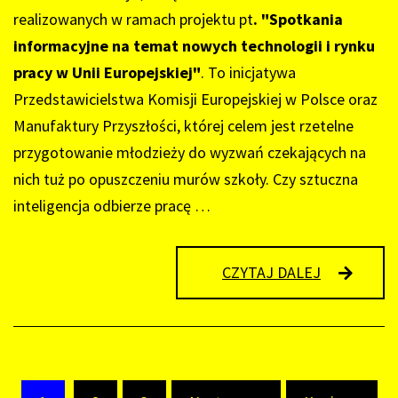
realizowanych w ramach projektu pt
. "Spotkania
informacyjne na temat nowych technologii i rynku
pracy w Unii Europejskiej"
. To inicjatywa
Przedstawicielstwa Komisji Europejskiej w Polsce oraz
Manufaktury Przyszłości, której celem jest rzetelne
przygotowanie młodzieży do wyzwań czekających na
nich tuż po opuszczeniu murów szkoły. Czy sztuczna
inteligencja odbierze pracę …
WARSZTAT
CZYTAJ DALEJ
O
AI
I
RYNKU
PRACY
UE
DLA