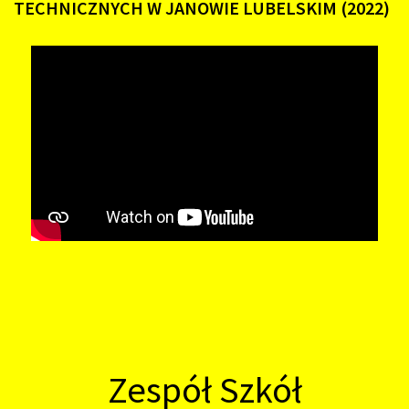
TECHNICZNYCH
W
JANOWIE
LUBELSKIM
(2022)
Zespół Szkół