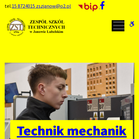
Zespół
tel.
15 8724015
zszjanow@o2.pl
Szkół
W
Technicznych
b
w
Janowie
Lubelskim
Technik mechanik